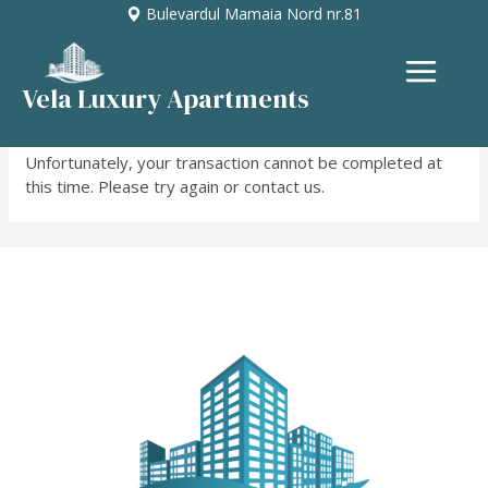
Skip
Bulevardul Mamaia Nord nr.81
to
content
MAIN
Vela Luxury Apartments
MENU
Unfortunately, your transaction cannot be completed at
this time. Please try again or contact us.