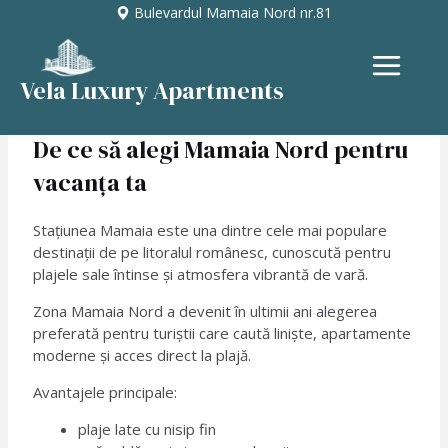
Skip
Post
Bulevardul Mamaia Nord nr.81
to
navigation
content
MAIN
Vela Luxury Apartments
MENU
De ce să alegi Mamaia Nord pentru
vacanța ta
Stațiunea
Mamaia
este una dintre cele mai populare
destinații de pe litoralul românesc, cunoscută pentru
plajele sale întinse și atmosfera vibrantă de vară.
Zona Mamaia Nord a devenit în ultimii ani alegerea
preferată pentru turiștii care caută liniște, apartamente
moderne și acces direct la plajă.
Avantajele principale:
plaje late cu nisip fin